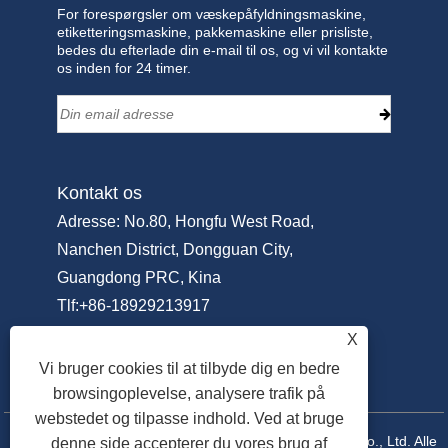
For forespørgsler om væskepåfyldningsmaskine,
etiketteringsmaskine, pakkemaskine eller prisliste,
bedes du efterlade din e-mail til os, og vi vil kontakte
os inden for 24 timer.
Kontakt os
Adresse: No.80, Hongfu West Road,
Nanchen District, Dongguan City,
Guangdong PRC, Kina
Tlf:
+86-18929213917
telefon:
+86-769-22311951
X
E-mail:
Info@sammipack.com
Vi bruger cookies til at tilbyde dig en bedre
browsingoplevelse, analysere trafik på
webstedet og tilpasse indhold. Ved at bruge
Copyright © 2025 Dongguan Sammi Packing Machine Co., Ltd. Alle
denne side accepterer du vores brug af